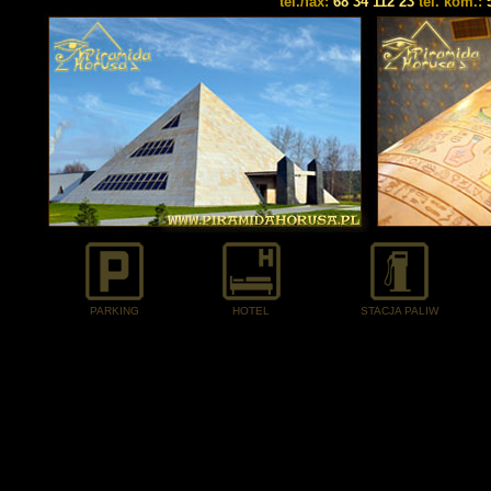
tel./fax:
68 34 112 23
tel. kom.:
PARKING
HOTEL
STACJA PALIW